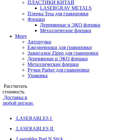
ПЛАСТИКИ КИТАЙ
LASERGRAV METALS
Пленка Tesa для гравировки
Флешки
Деревянные и ЭКО флешки
Металлические флешки
Мерч
Авторучки
Ежедневники для гравировки
Зажигалки Zippo для гравировки
Деревянные и ЭКО флешки
Металлические флешки
Ручки Parker для гравировки
Упаковка
Рассчитать
стоимость
Доставка в
любой регион
LASERABLES I
LASERABLES II
Laserables Peel N Stick