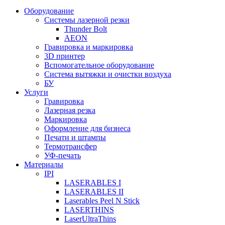
Оборудование
Системы лазерной резки
Thunder Bolt
AEON
Гравировка и маркировка
3D принтер
Вспомогательное оборудование
Система вытяжки и очистки воздуха
БУ
Услуги
Гравировка
Лазерная резка
Маркировка
Оформление для бизнеса
Печати и штампы
Термотрансфер
УФ-печать
Материалы
IPI
LASERABLES I
LASERABLES II
Laserables Peel N Stick
LASERTHINS
LaserUltraThins