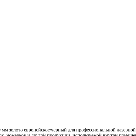
0 мм золото европейское/черный для профессиональной лазерной
к, номерков и другой продукции, используемой внутри помещения