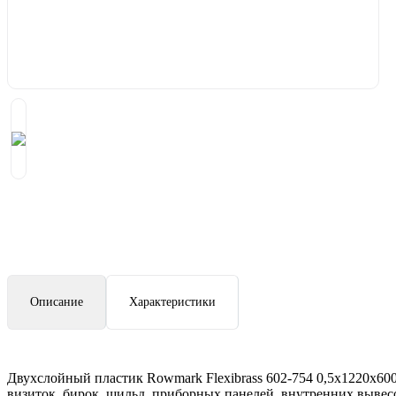
Описание
Характеристики
Двухслойный пластик Rowmark Flexibrass 602-754 0,5х1220х60
визиток, бирок, шильд, приборных панелей, внутренних вывесо