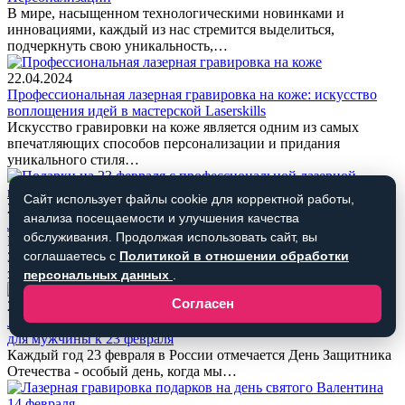
В мире, насыщенном технологическими новинками и
инновациями, каждый из нас стремится выделиться,
подчеркнуть свою уникальность,…
22.04.2024
Профессиональная лазерная гравировка на коже: искусство
воплощения идей в мастерской Laserskills
Искусство гравировки на коже является одним из самых
впечатляющих способов персонализации и придания
уникального стиля…
Сайт использует файлы cookie для корректной работы,
20.02.2024
анализа посещаемости и улучшения качества
Лазерная гравировка – идеальный подарок к 23 Февраля
обслуживания. Продолжая использовать сайт, вы
Каждый год 23 февраля отмечается в России как День
соглашаетесь с
Политикой в отношении обработки
Защитника Отечества – праздник, посвященный
защитникам…
персональных данных
.
Согласен
20.02.2024
Лазерная гравировка на зажигалке Zippo: идеальный подарок
для мужчины к 23 февраля
Каждый год 23 февраля в России отмечается День Защитника
Отечества - особый день, когда мы…